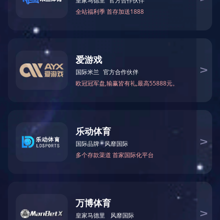
公司主要开发和生产