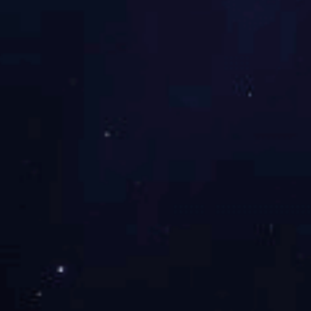
【
打印此文
】【
关闭窗口
】
MENU 快速导航
公司简介
米兰官方站网页