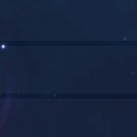
> 米兰官方站网页版在线登入
防患未然——亚芯微电2023年上半年消防
人数：6408 米兰官方站网页版在线登入-米兰(中国) ：2023-04