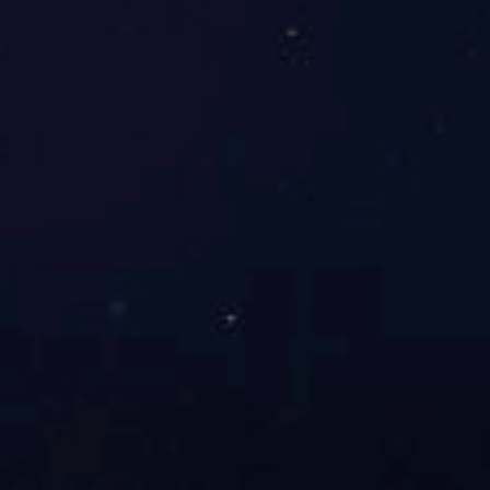
【
打印此文
】【
关闭窗口
】
MENU 快速导航
公司简介
米兰官方站网页