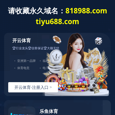
米兰官方站网页版在线登入
专业从事集成电路、电子元器
封装、测试、销售一体的高新
米兰官方站网页版在线登入-米兰(中国)
公司简介
米兰官方站网页版在线登入
人力资源
联系我