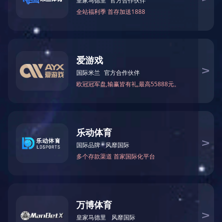
公司主要开发和生产