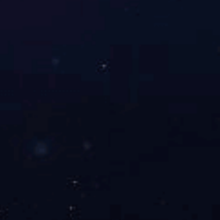
MENU 快速导航
公司简介
米兰官方站网页
版在线登入
公司荣誉
厂房设备
产品中心
米兰官方站网页
版在线登入
人力资源
联系我们
客户入口 >>